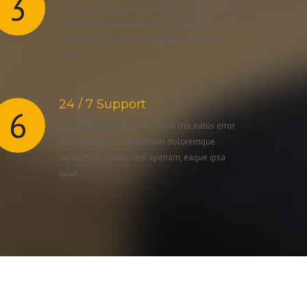
3
Sed ut perspiciatis unde omnis iste natus error
sit voluptatem accusantium doloremque
laudantium, totam rem aperiam, eaque ipsa
quae.
24 / 7 Support
6
Sed ut perspiciatis unde omnis iste natus error
sit voluptatem accusantium doloremque
laudantium, totam rem aperiam, eaque ipsa
quae.