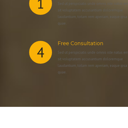
1
Sed ut perspiciatis unde omnis iste natus er
sit voluptatem accusantium doloremque
laudantium, totam rem aperiam, eaque ipsa
quae.
Free Consultation
4
Sed ut perspiciatis unde omnis iste natus er
sit voluptatem accusantium doloremque
laudantium, totam rem aperiam, eaque ipsa
quae.