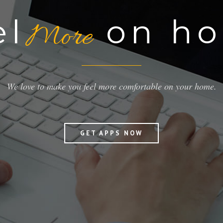
el
on h
More
We love to make you feel more comfortable on your home.
GET APPS NOW