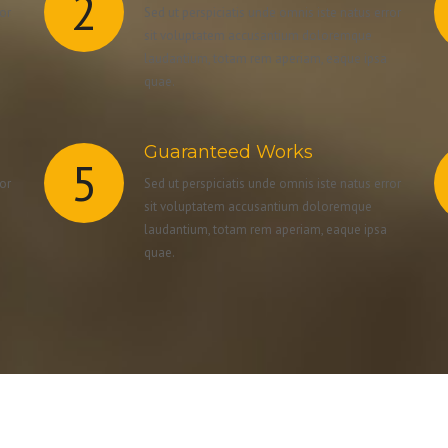
2
ror
Sed ut perspiciatis unde omnis iste natus error
sit voluptatem accusantium doloremque
laudantium, totam rem aperiam, eaque ipsa
quae.
Guaranteed Works
5
ror
Sed ut perspiciatis unde omnis iste natus error
sit voluptatem accusantium doloremque
laudantium, totam rem aperiam, eaque ipsa
quae.